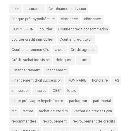
2021
assurance
Avis financer indivision
Banque prêt hypothécaire
cibfinance
cibfinnace
COMMISSION
courtier
Courtier crédit consommation
courtier crédit immobilier
Courtier crédit Lyon
Courtier la réunion 974
credit
Crédit agricole
Crédit rachat indivision
deleguée
etude
Ffinancer travaux
financement
Financement droit succession
HONIRAIRE
honoraire
IAS
immobilier
intérêt
IOBSP
lettre
Litige prêt viager hypothécaire
packageur
partenariat
rac
rachat
rachat de credits
Rachat de crédits Lyon
recommandée
regroupement
regroupement de credits