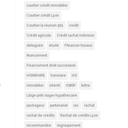
courtier crédit immobilier
Courtier crédit Lyon
Courtier la réunion 974
credit
Crédit agricole
Crédit rachat indivision
deleguée
etude
Ffinancer travaux
financement
Financement droit succession
HONIRAIRE
honoraire
IAS
t
immobilier
intérêt
IOBSP
lettre
Litige prêt viager hypothécaire
packageur
partenariat
rac
rachat
rachat de credits
Rachat de crédits Lyon
recommandée
regroupement