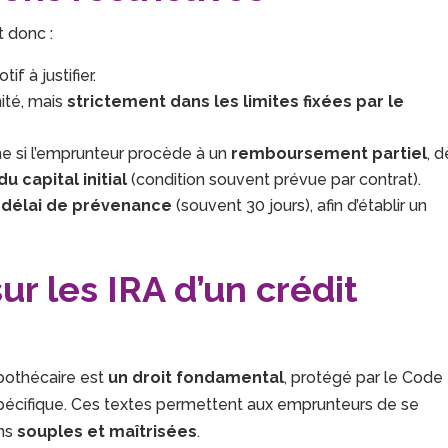
 donc :
if à justifier.
ité, mais
strictement dans les limites fixées par le
e si l’emprunteur procède à un
remboursement partiel
, 
du capital initial
(condition souvent prévue par contrat).
n
délai de prévenance
(souvent 30 jours), afin d’établir un
sur les IRA d’un crédit
pothécaire est
un droit fondamental
, protégé par le Code
pécifique. Ces textes permettent aux emprunteurs de se
ons
souples et maîtrisées
.