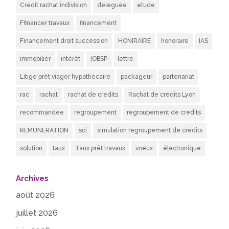
Crédit rachat indivision
deleguée
etude
Ffinancer travaux
financement
Financement droit succession
HONIRAIRE
honoraire
IAS
immobilier
intérêt
IOBSP
lettre
Litige prêt viager hypothécaire
packageur
partenariat
rac
rachat
rachat de credits
Rachat de crédits Lyon
recommandée
regroupement
regroupement de credits
REMUNERATION
sci
simulation regroupement de crédits
solution
taux
Taux prêt travaux
voeux
électronique
Archives
août 2026
juillet 2026