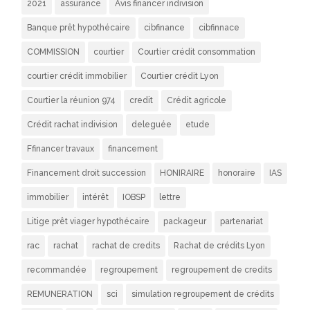
2021
assurance
Avis financer indivision
Banque prêt hypothécaire
cibfinance
cibfinnace
COMMISSION
courtier
Courtier crédit consommation
courtier crédit immobilier
Courtier crédit Lyon
Courtier la réunion 974
credit
Crédit agricole
Crédit rachat indivision
deleguée
etude
Ffinancer travaux
financement
Financement droit succession
HONIRAIRE
honoraire
IAS
immobilier
intérêt
IOBSP
lettre
Litige prêt viager hypothécaire
packageur
partenariat
rac
rachat
rachat de credits
Rachat de crédits Lyon
recommandée
regroupement
regroupement de credits
REMUNERATION
sci
simulation regroupement de crédits