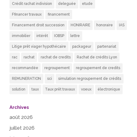
Crédit rachat indivision
deleguée
etude
Ffinancer travaux
financement
Financement droit succession
HONIRAIRE
honoraire
IAS
immobilier
intérêt
IOBSP
lettre
Litige prêt viager hypothécaire
packageur
partenariat
rac
rachat
rachat de credits
Rachat de crédits Lyon
recommandée
regroupement
regroupement de credits
REMUNERATION
sci
simulation regroupement de crédits
solution
taux
Taux prêt travaux
voeux
électronique
Archives
août 2026
juillet 2026