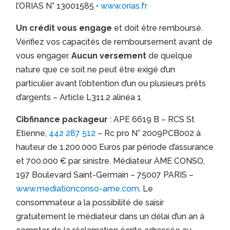
l’ORIAS N° 13001585 •
www.orias.fr
Un crédit vous engage
et doit être remboursé.
Vérifiez vos capacités de remboursement avant de
vous engager.
Aucun versement
de quelque
nature que ce soit ne peut être exigé d’un
particulier avant l’obtention d’un ou plusieurs prêts
d’argents – Article L311.2 alinéa 1
Cibfinance packageur
: APE 6619 B – RCS St
Etienne,
442 287 512
– Rc pro N° 2009PCB002 à
hauteur de 1.200.000 Euros par période d’assurance
et 700.000 € par sinistre. Médiateur AME CONSO,
197 Boulevard Saint-Germain – 75007 PARIS –
www.mediationconso-ame.com
. Le
consommateur a la possibilité de saisir
gratuitement le médiateur dans un délai d’un an à