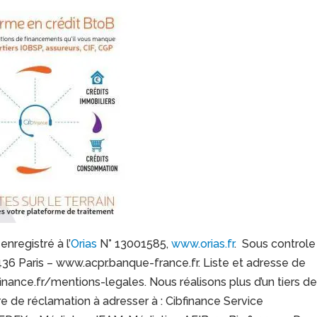
nregistré à l’
Orias
N° 13001585,
www.orias.fr
. Sous controle
6 Paris – www.acpr.banque-france.fr. Liste et adresse de
inance.fr/mentions-legales. Nous réalisons plus d’un tiers d
re de réclamation à adresser à : Cibfinance Service