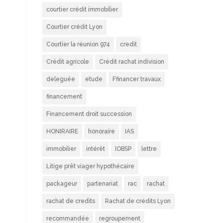
courtier crédit immobilier
Courtier crédit Lyon
Courtier la réunion 974
credit
Crédit agricole
Crédit rachat indivision
deleguée
etude
Ffinancer travaux
financement
Financement droit succession
HONIRAIRE
honoraire
IAS
immobilier
intérêt
IOBSP
lettre
Litige prêt viager hypothécaire
packageur
partenariat
rac
rachat
rachat de credits
Rachat de crédits Lyon
recommandée
regroupement