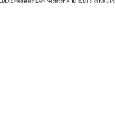
EX 1 Médiateur IEAM. Médiation AFIB. 31 Bis & 33 rue Dar