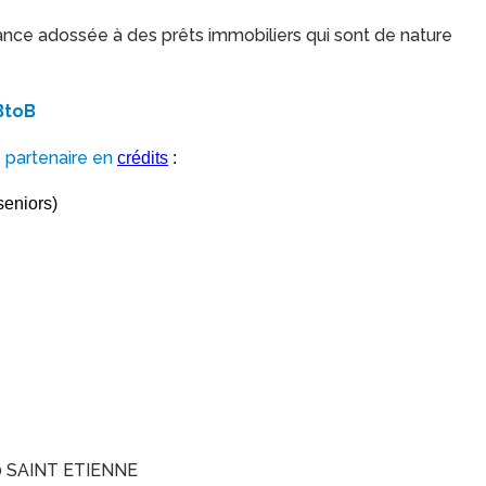
rance adossée à des prêts immobiliers qui sont de nature
BtoB
partenaire en
n
crédits
:
seniors)
00 SAINT ETIENNE