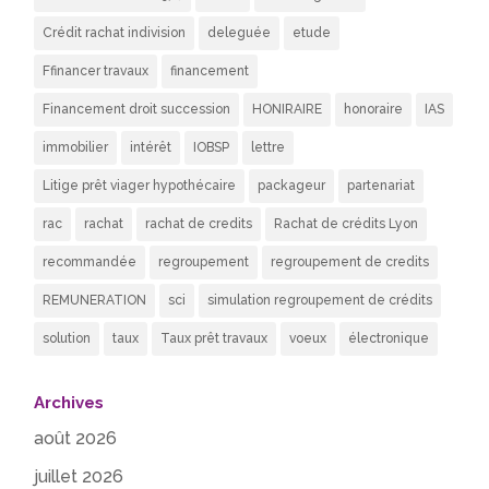
Crédit rachat indivision
deleguée
etude
Ffinancer travaux
financement
Financement droit succession
HONIRAIRE
honoraire
IAS
immobilier
intérêt
IOBSP
lettre
Litige prêt viager hypothécaire
packageur
partenariat
rac
rachat
rachat de credits
Rachat de crédits Lyon
recommandée
regroupement
regroupement de credits
REMUNERATION
sci
simulation regroupement de crédits
solution
taux
Taux prêt travaux
voeux
électronique
Archives
août 2026
juillet 2026