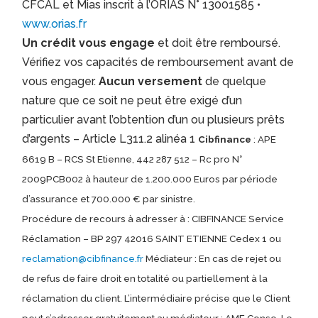
CFCAL et Mias inscrit à l’ORIAS N° 13001585 •
www.orias.fr
Un crédit vous engage
et doit être remboursé.
Vérifiez vos capacités de remboursement avant de
vous engager.
Aucun versement
de quelque
nature que ce soit ne peut être exigé d’un
particulier avant l’obtention d’un ou plusieurs prêts
d’argents – Article L311.2 alinéa 1
Cibfinance
: APE
6619 B – RCS St Etienne, 442 287 512 – Rc pro N°
2009PCB002 à hauteur de 1.200.000 Euros par période
d’assurance et 700.000 € par sinistre.
Procédure de recours à adresser à : CIBFINANCE Service
Réclamation – BP 297 42016 SAINT ETIENNE Cedex 1 ou
reclamation@cibfinance.fr
Médiateur : En cas de rejet ou
de refus de faire droit en totalité ou partiellement à la
réclamation du client. L’intermédiaire précise que le Client
peut s’adresser gratuitement au médiateur : AME Conso. Le