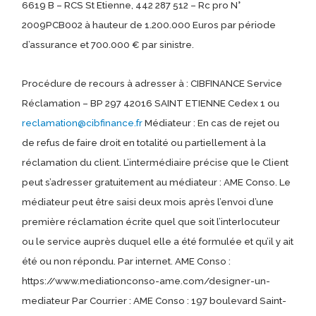
6619 B – RCS St Etienne, 442 287 512 – Rc pro N°
2009PCB002 à hauteur de 1.200.000 Euros par période
d’assurance et 700.000 € par sinistre.
Procédure de recours à adresser à : CIBFINANCE Service
Réclamation – BP 297 42016 SAINT ETIENNE Cedex 1 ou
reclamation@cibfinance.fr
Médiateur : En cas de rejet ou
de refus de faire droit en totalité ou partiellement à la
réclamation du client. L’intermédiaire précise que le Client
peut s’adresser gratuitement au médiateur : AME Conso. Le
médiateur peut être saisi deux mois après l’envoi d’une
première réclamation écrite quel que soit l’interlocuteur
ou le service auprès duquel elle a été formulée et qu’il y ait
été ou non répondu. Par internet. AME Conso :
https://www.mediationconso-ame.com/designer-un-
mediateur Par Courrier : AME Conso : 197 boulevard Saint-