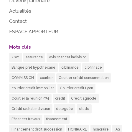
Devenir partenaire
Actualités
Contact
ESPACE APPORTEUR
Mots clés
2021
assurance
Avis financer indivision
Banque prêt hypothécaire
cibfinance
cibfinnace
COMMISSION
courtier
Courtier crédit consommation
courtier crédit immobilier
Courtier crédit Lyon
Courtier la réunion 974
credit
Crédit agricole
Crédit rachat indivision
deleguée
etude
Ffinancer travaux
financement
Financement droit succession
HONIRAIRE
honoraire
IAS