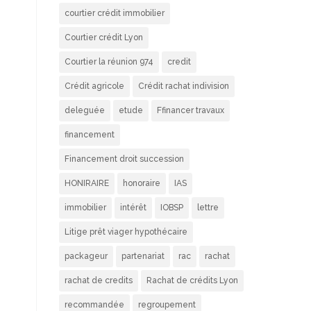
courtier crédit immobilier
Courtier crédit Lyon
e
Courtier la réunion 974
credit
Crédit agricole
Crédit rachat indivision
deleguée
etude
Ffinancer travaux
financement
Financement droit succession
HONIRAIRE
honoraire
IAS
immobilier
intérêt
IOBSP
lettre
Litige prêt viager hypothécaire
packageur
partenariat
rac
rachat
rachat de credits
Rachat de crédits Lyon
recommandée
regroupement