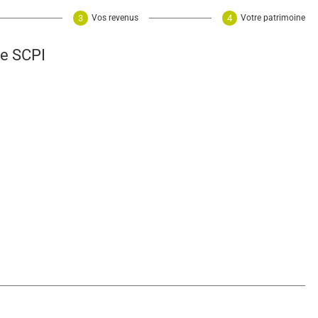
Vos revenus
Votre patrimoine
e SCPI