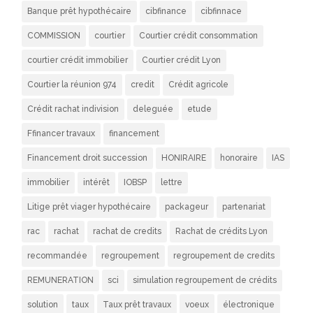
Banque prêt hypothécaire
cibfinance
cibfinnace
COMMISSION
courtier
Courtier crédit consommation
courtier crédit immobilier
Courtier crédit Lyon
Courtier la réunion 974
credit
Crédit agricole
Crédit rachat indivision
deleguée
etude
Ffinancer travaux
financement
Financement droit succession
HONIRAIRE
honoraire
IAS
immobilier
intérêt
IOBSP
lettre
Litige prêt viager hypothécaire
packageur
partenariat
rac
rachat
rachat de credits
Rachat de crédits Lyon
recommandée
regroupement
regroupement de credits
REMUNERATION
sci
simulation regroupement de crédits
solution
taux
Taux prêt travaux
voeux
électronique