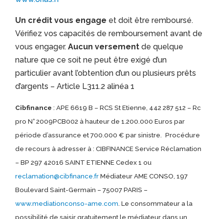
Un crédit vous engage
et doit être remboursé.
Vérifiez vos capacités de remboursement avant de
vous engager.
Aucun versement
de quelque
nature que ce soit ne peut être exigé d’un
particulier avant l’obtention d’un ou plusieurs prêts
d’argents – Article L311.2 alinéa 1
Cibfinance
: APE 6619 B – RCS St Etienne, 442 287 512 – Rc
pro N° 2009PCB002 à hauteur de 1.200.000 Euros par
période d’assurance et 700.000 € par sinistre.
Procédure
de recours à adresser à : CIBFINANCE Service Réclamation
– BP 297 42016 SAINT ETIENNE Cedex 1 ou
reclamation@cibfinance.fr
Médiateur AME CONSO, 197
Boulevard Saint-Germain – 75007 PARIS –
www.mediationconso-ame.com
. Le consommateur a la
possibilité de saisir gratuitement le médiateur dans un