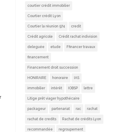
courtier crédit immobilier
Courtier crédit Lyon
Courtier la réunion 974
credit
Crédit agricole
Crédit rachat indivision
deleguée
etude
Ffinancer travaux
financement
Financement droit succession
HONIRAIRE
honoraire
IAS
immobilier
intérêt
IOBSP
lettre
r
Litige prêt viager hypothécaire
packageur
partenariat
rac
rachat
rachat de credits
Rachat de crédits Lyon
recommandée
regroupement