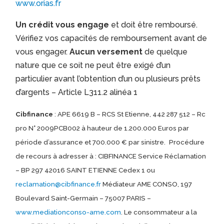
www.orias.fr
Un crédit vous engage
et doit être remboursé.
Vérifiez vos capacités de remboursement avant de
vous engager.
Aucun versement
de quelque
nature que ce soit ne peut être exigé d’un
particulier avant l’obtention d’un ou plusieurs prêts
d’argents – Article L311.2 alinéa 1
Cibfinance
: APE 6619 B – RCS St Etienne, 442 287 512 – Rc
pro N° 2009PCB002 à hauteur de 1.200.000 Euros par
période d’assurance et 700.000 € par sinistre.
Procédure
de recours à adresser à : CIBFINANCE Service Réclamation
– BP 297 42016 SAINT ETIENNE Cedex 1 ou
reclamation@cibfinance.fr
Médiateur AME CONSO, 197
Boulevard Saint-Germain – 75007 PARIS –
www.mediationconso-ame.com
. Le consommateur a la