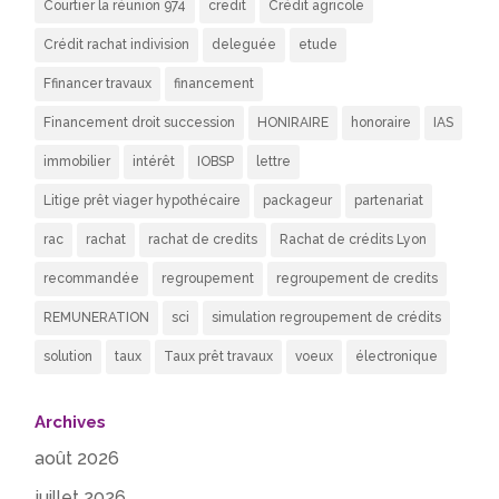
Courtier la réunion 974
credit
Crédit agricole
Crédit rachat indivision
deleguée
etude
Ffinancer travaux
financement
Financement droit succession
HONIRAIRE
honoraire
IAS
immobilier
intérêt
IOBSP
lettre
Litige prêt viager hypothécaire
packageur
partenariat
rac
rachat
rachat de credits
Rachat de crédits Lyon
recommandée
regroupement
regroupement de credits
REMUNERATION
sci
simulation regroupement de crédits
solution
taux
Taux prêt travaux
voeux
électronique
Archives
août 2026
juillet 2026