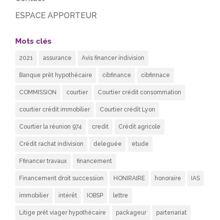
ESPACE APPORTEUR
Mots clés
2021
assurance
Avis financer indivision
Banque prêt hypothécaire
cibfinance
cibfinnace
COMMISSION
courtier
Courtier crédit consommation
courtier crédit immobilier
Courtier crédit Lyon
Courtier la réunion 974
credit
Crédit agricole
Crédit rachat indivision
deleguée
etude
Ffinancer travaux
financement
Financement droit succession
HONIRAIRE
honoraire
IAS
immobilier
intérêt
IOBSP
lettre
Litige prêt viager hypothécaire
packageur
partenariat