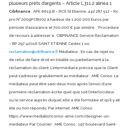
plusieurs prêts d’argents – Article L311.2 alinéa 1
Cibfinance
: APE 6619 B – RCS St Etienne, 442 287 512 – Rc
pro N° 2009PCB002 à hauteur de 1.200.000 Euros par
période d’assurance et 700.000 € par sinistre.
*Procédure
de recours à adresser à : CIBFINANCE Service Réclamation
– BP 297 42016 SAINT ETIENNE Cedex 1 ou
reclamation@cibfinance.fr
Médiateur : En cas de rejet ou
de refus de faire droit en totalité ou partiellement à la
réclamation du client. L’intermédiaire précise que le Client
peut s’adresser gratuitement au médiateur : AME Conso. Le
médiateur peut être saisi deux mois après l’envoi d’une
première réclamation écrite quel que soit l’interlocuteur
ou le service auprès duquel elle a été formulée et qu’il y ait
été ou non répondu. Par internet. AME Conso :
https://www.mediationconso-ame.com/designer-un-
mediateur Par Courrier : AME Conso : 197 boulevard Saint-