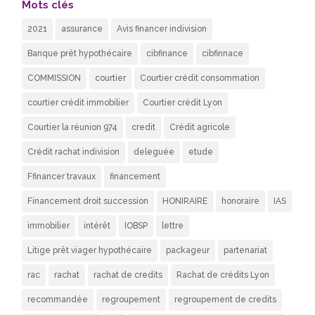
Mots clés
2021
assurance
Avis financer indivision
Banque prêt hypothécaire
cibfinance
cibfinnace
COMMISSION
courtier
Courtier crédit consommation
courtier crédit immobilier
Courtier crédit Lyon
Courtier la réunion 974
credit
Crédit agricole
Crédit rachat indivision
deleguée
etude
Ffinancer travaux
financement
Financement droit succession
HONIRAIRE
honoraire
IAS
immobilier
intérêt
IOBSP
lettre
Litige prêt viager hypothécaire
packageur
partenariat
rac
rachat
rachat de credits
Rachat de crédits Lyon
recommandée
regroupement
regroupement de credits