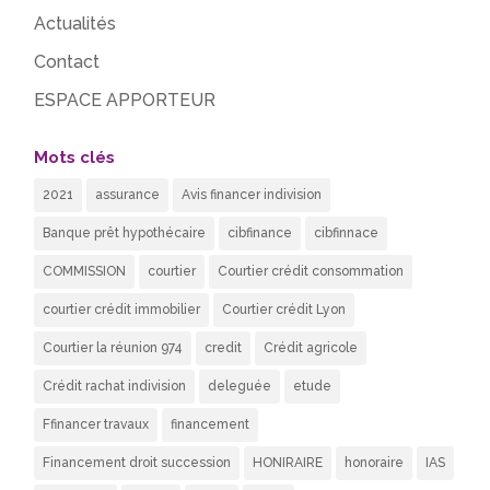
Actualités
Contact
ESPACE APPORTEUR
Mots clés
2021
assurance
Avis financer indivision
Banque prêt hypothécaire
cibfinance
cibfinnace
COMMISSION
courtier
Courtier crédit consommation
courtier crédit immobilier
Courtier crédit Lyon
Courtier la réunion 974
credit
Crédit agricole
Crédit rachat indivision
deleguée
etude
Ffinancer travaux
financement
Financement droit succession
HONIRAIRE
honoraire
IAS