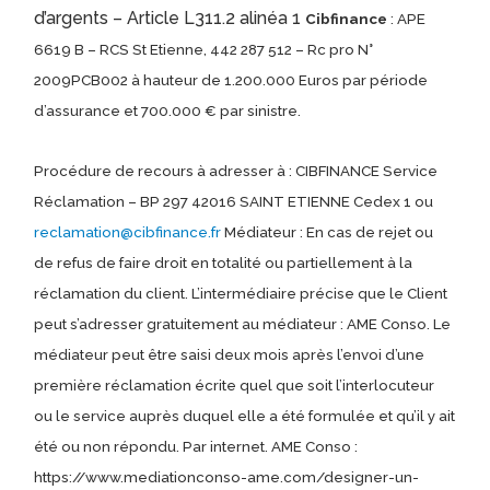
d’argents – Article L311.2 alinéa 1
Cibfinance
: APE
6619 B – RCS St Etienne, 442 287 512 – Rc pro N°
2009PCB002 à hauteur de 1.200.000 Euros par période
d’assurance et 700.000 € par sinistre.
Procédure de recours à adresser à : CIBFINANCE Service
Réclamation – BP 297 42016 SAINT ETIENNE Cedex 1 ou
reclamation@cibfinance.fr
Médiateur : En cas de rejet ou
de refus de faire droit en totalité ou partiellement à la
réclamation du client. L’intermédiaire précise que le Client
peut s’adresser gratuitement au médiateur : AME Conso. Le
médiateur peut être saisi deux mois après l’envoi d’une
première réclamation écrite quel que soit l’interlocuteur
ou le service auprès duquel elle a été formulée et qu’il y ait
été ou non répondu. Par internet. AME Conso :
https://www.mediationconso-ame.com/designer-un-