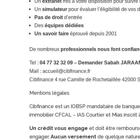
Un
extranet
mis à votre disposition pour suivr
Un
simulateur
pour évaluer l’éligibilité de vo
Pas de droit
d’entrée
Des
équipes dédiées
Un savoir faire
éprouvé depuis 2001
De nombreux
professionnels nous font confian
Tel :
04 77 32 32 09 –
Demander
Sabah JARAA
Mail : accueil@cibfinance.fr
Cibfinance 4 rue Camille de Rochetaillée 4200
Mentions légales
Cibfinance est un IOBSP mandataire de banque 
immobilier CFCAL – IAS Courtier et Mias inscrit
Un crédit vous engage
et doit être rembours
engager.
Aucun versement
de quelque nature 