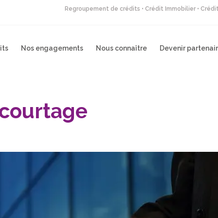
Regroupement de crédits • Crédit Immobilier • Créd
its
Nos engagements
Nous connaître
Devenir partenai
 courtage