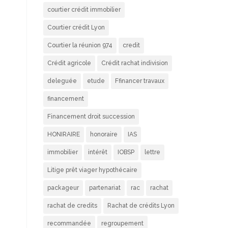
courtier crédit immobilier
Courtier crédit Lyon
Courtier la réunion 974
credit
Crédit agricole
Crédit rachat indivision
deleguée
etude
Ffinancer travaux
financement
Financement droit succession
HONIRAIRE
honoraire
IAS
immobilier
intérêt
IOBSP
lettre
Litige prêt viager hypothécaire
packageur
partenariat
rac
rachat
rachat de credits
Rachat de crédits Lyon
recommandée
regroupement