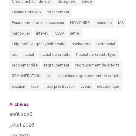
Crédit rachat indivision
deleguée
etude
Ffinancer travaux
financement
Financement droit succession
HONIRAIRE
honoraire
IAS
immobilier
intérêt
IOBSP
lettre
Litige prêt viager hypothécaire
packageur
partenariat
rac
rachat
rachat de credits
Rachat de crédits Lyon
recommandée
regroupement
regroupement de credits
REMUNERATION
sci
simulation regroupement de crédits
solution
taux
Taux prêt travaux
voeux
électronique
Archives
août 2026
juillet 2026
juin 2026