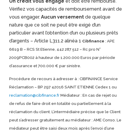
Un crédit vous engage
et doit être remboursé.
Vérifiez vos capacités de remboursement avant de
vous engager.
Aucun versement
de quelque
nature que ce soit ne peut être exigé d’un
particulier avant l’obtention d’un ou plusieurs prêts
d’argents – Article L311.2 alinéa 1
Cibfinance
: APE
6619 B – RCS St Etienne, 442 287 512 – Rc pro N°
2009PCB002 à hauteur de 1.200.000 Euros par période
d’assurance et 700.000 € par sinistre.
Procédure de recours à adresser à : CIBFINANCE Service
Réclamation – BP 297 42016 SAINT ETIENNE Cedex 1 ou
reclamation@cibfinance.fr
Médiateur : En cas de rejet ou
de refus de faire droit en totalité ou partiellement à la
réclamation du client. L’intermédiaire précise que le Client
peut s’adresser gratuitement au médiateur : AME Conso. Le
médiateur peut être saisi deux mois après l’envoi d’une