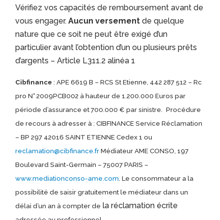
Vérifiez vos capacités de remboursement avant de
vous engager.
Aucun versement
de quelque
nature que ce soit ne peut être exigé d’un
particulier avant l’obtention d’un ou plusieurs prêts
d’argents – Article L311.2 alinéa 1
Cibfinance
: APE 6619 B – RCS St Etienne, 442 287 512 – Rc
pro N° 2009PCB002 à hauteur de 1.200.000 Euros par
période d’assurance et 700.000 € par sinistre.
Procédure
de recours à adresser à : CIBFINANCE Service Réclamation
– BP 297 42016 SAINT ETIENNE Cedex 1 ou
reclamation@cibfinance.fr
Médiateur AME CONSO, 197
Boulevard Saint-Germain – 75007 PARIS –
www.mediationconso-ame.com
. Le consommateur a la
possibilité de saisir gratuitement le médiateur dans un
la réclamation écrite
délai d’un an à compter de
adressée au professionnel.