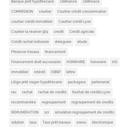
Banque prêt hypothécaire
cibfinance
cibfinnace
COMMISSION
courtier
Courtier crédit consommation
courtier crédit immobilier
Courtier crédit Lyon
Courtier la réunion 974
credit
Crédit agricole
Crédit rachat indivision
deleguée
etude
Ffinancer travaux
financement
Financement droit succession
HONIRAIRE
honoraire
IAS
immobilier
intérêt
IOBSP
lettre
Litige prêt viager hypothécaire
packageur
partenariat
rac
rachat
rachat de credits
Rachat de crédits Lyon
recommandée
regroupement
regroupement de credits
REMUNERATION
sci
simulation regroupement de crédits
solution
taux
Taux prêt travaux
voeux
électronique