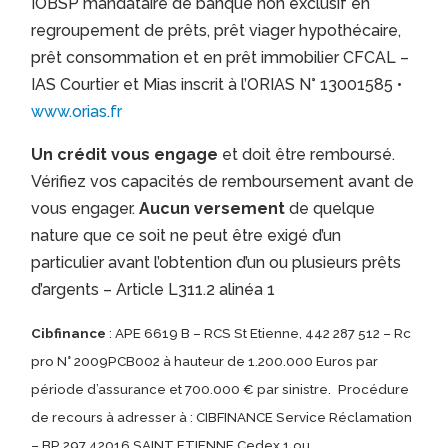
IOBSP mandataire de banque non exclusif en
regroupement de prêts, prêt viager hypothécaire,
prêt consommation et en prêt immobilier CFCAL –
IAS Courtier et Mias inscrit à l’ORIAS N° 13001585 •
www.orias.fr
Un crédit vous engage
et doit être remboursé.
Vérifiez vos capacités de remboursement avant de
vous engager.
Aucun versement
de quelque
nature que ce soit ne peut être exigé d’un
particulier avant l’obtention d’un ou plusieurs prêts
d’argents – Article L311.2 alinéa 1
Cibfinance
: APE 6619 B – RCS St Etienne, 442 287 512 – Rc
pro N° 2009PCB002 à hauteur de 1.200.000 Euros par
période d’assurance et 700.000 € par sinistre.
Procédure
de recours à adresser à : CIBFINANCE Service Réclamation
– BP 297 42016 SAINT ETIENNE Cedex 1 ou