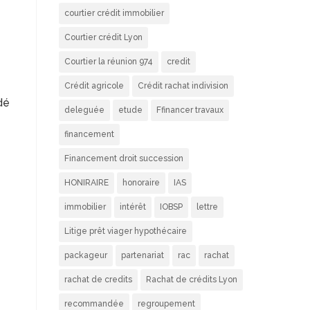
courtier crédit immobilier
Courtier crédit Lyon
Courtier la réunion 974
credit
Crédit agricole
Crédit rachat indivision
dé
deleguée
etude
Ffinancer travaux
financement
Financement droit succession
HONIRAIRE
honoraire
IAS
immobilier
intérêt
IOBSP
lettre
Litige prêt viager hypothécaire
packageur
partenariat
rac
rachat
rachat de credits
Rachat de crédits Lyon
recommandée
regroupement