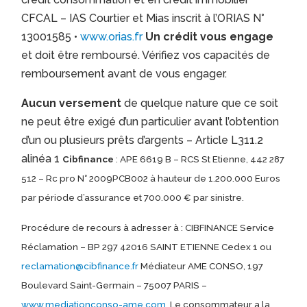
CFCAL – IAS Courtier et Mias inscrit à l’ORIAS N°
13001585 •
www.orias.fr
Un crédit vous engage
et doit être remboursé. Vérifiez vos capacités de
remboursement avant de vous engager.
Aucun versement
de quelque nature que ce soit
ne peut être exigé d’un particulier avant l’obtention
d’un ou plusieurs prêts d’argents – Article L311.2
alinéa 1
Cibfinance
: APE 6619 B – RCS St Etienne, 442 287
512 – Rc pro N° 2009PCB002 à hauteur de 1.200.000 Euros
par période d’assurance et 700.000 € par sinistre.
Procédure de recours à adresser à : CIBFINANCE Service
Réclamation – BP 297 42016 SAINT ETIENNE Cedex 1 ou
reclamation@cibfinance.fr
Médiateur AME CONSO, 197
Boulevard Saint-Germain – 75007 PARIS –
www.mediationconso-ame.com
. Le consommateur a la