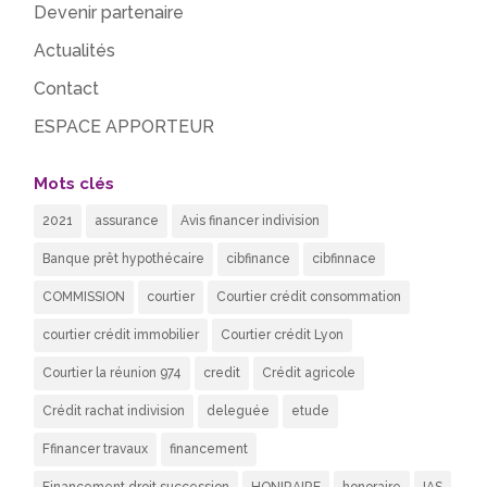
Devenir partenaire
Actualités
Contact
ESPACE APPORTEUR
Mots clés
2021
assurance
Avis financer indivision
Banque prêt hypothécaire
cibfinance
cibfinnace
COMMISSION
courtier
Courtier crédit consommation
courtier crédit immobilier
Courtier crédit Lyon
Courtier la réunion 974
credit
Crédit agricole
Crédit rachat indivision
deleguée
etude
Ffinancer travaux
financement