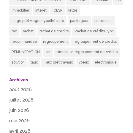
Financement droit succession
HONIRAIRE
honoraire
IAS
immobilier
intérêt
IOBSP
lettre
Litige prêt viager hypothécaire
packageur
partenariat
rac
rachat
rachat de credits
Rachat de crédits Lyon
recommandée
regroupement
regroupement de credits
REMUNERATION
sci
simulation regroupement de crédits
solution
taux
Taux prêt travaux
voeux
électronique
Archives
août 2026
juillet 2026
juin 2026
mai 2026
avril 2026