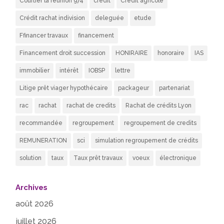
Courtier la réunion 974
credit
Crédit agricole
Crédit rachat indivision
deleguée
etude
Ffinancer travaux
financement
Financement droit succession
HONIRAIRE
honoraire
IAS
immobilier
intérêt
IOBSP
lettre
Litige prêt viager hypothécaire
packageur
partenariat
rac
rachat
rachat de credits
Rachat de crédits Lyon
recommandée
regroupement
regroupement de credits
REMUNERATION
sci
simulation regroupement de crédits
solution
taux
Taux prêt travaux
voeux
électronique
Archives
août 2026
juillet 2026