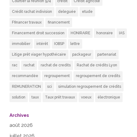
Courtier la réunion 974
credit
Crédit agricole
Crédit rachat indivision
deleguée
etude
Ffinancer travaux
financement
Financement droit succession
HONIRAIRE
honoraire
IAS
immobilier
intérêt
IOBSP
lettre
Litige prêt viager hypothécaire
packageur
partenariat
rac
rachat
rachat de credits
Rachat de crédits Lyon
recommandée
regroupement
regroupement de credits
REMUNERATION
sci
simulation regroupement de crédits
solution
taux
Taux prêt travaux
voeux
électronique
Archives
août 2026
juillet 2026