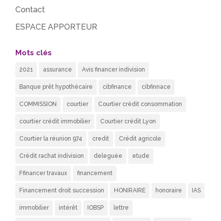
Contact
ESPACE APPORTEUR
Mots clés
2021
assurance
Avis financer indivision
Banque prêt hypothécaire
cibfinance
cibfinnace
COMMISSION
courtier
Courtier crédit consommation
courtier crédit immobilier
Courtier crédit Lyon
Courtier la réunion 974
credit
Crédit agricole
Crédit rachat indivision
deleguée
etude
Ffinancer travaux
financement
Financement droit succession
HONIRAIRE
honoraire
IAS
immobilier
intérêt
IOBSP
lettre