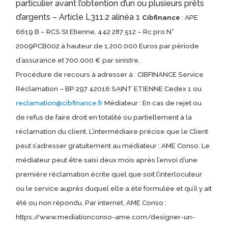
particulier avant l’obtention d’un ou plusieurs prêts
d’argents – Article L311.2 alinéa 1
Cibfinance
: APE
6619 B – RCS St Etienne, 442 287 512 – Rc pro N°
2009PCB002 à hauteur de 1.200.000 Euros par période
d’assurance et 700.000 € par sinistre.
Procédure de recours à adresser à : CIBFINANCE Service
Réclamation – BP 297 42016 SAINT ETIENNE Cedex 1 ou
reclamation@cibfinance.fr
Médiateur : En cas de rejet ou
de refus de faire droit en totalité ou partiellement à la
réclamation du client. L’intermédiaire précise que le Client
peut s’adresser gratuitement au médiateur : AME Conso. Le
médiateur peut être saisi deux mois après l’envoi d’une
première réclamation écrite quel que soit l’interlocuteur
ou le service auprès duquel elle a été formulée et qu’il y ait
été ou non répondu. Par internet. AME Conso :
https://www.mediationconso-ame.com/designer-un-