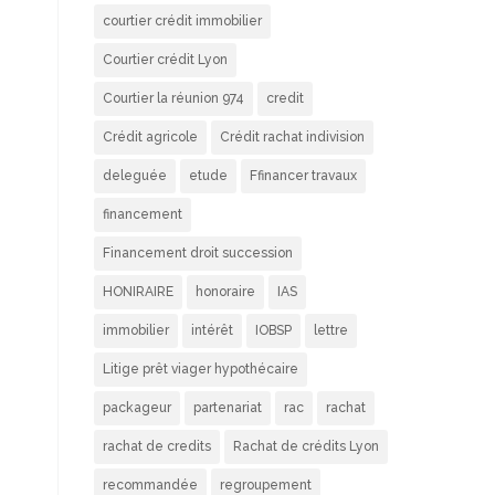
courtier crédit immobilier
Courtier crédit Lyon
Courtier la réunion 974
credit
Crédit agricole
Crédit rachat indivision
deleguée
etude
Ffinancer travaux
financement
Financement droit succession
HONIRAIRE
honoraire
IAS
immobilier
intérêt
IOBSP
lettre
Litige prêt viager hypothécaire
packageur
partenariat
rac
rachat
rachat de credits
Rachat de crédits Lyon
recommandée
regroupement