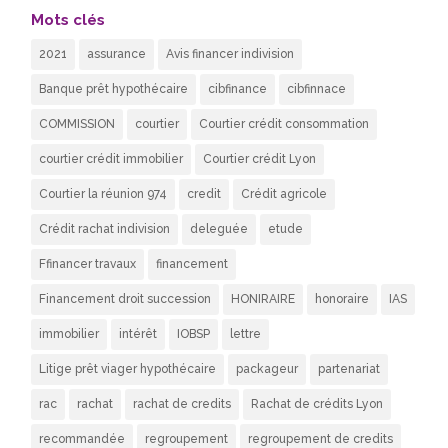
Mots clés
2021
assurance
Avis financer indivision
Banque prêt hypothécaire
cibfinance
cibfinnace
COMMISSION
courtier
Courtier crédit consommation
courtier crédit immobilier
Courtier crédit Lyon
Courtier la réunion 974
credit
Crédit agricole
Crédit rachat indivision
deleguée
etude
Ffinancer travaux
financement
Financement droit succession
HONIRAIRE
honoraire
IAS
immobilier
intérêt
IOBSP
lettre
Litige prêt viager hypothécaire
packageur
partenariat
rac
rachat
rachat de credits
Rachat de crédits Lyon
recommandée
regroupement
regroupement de credits