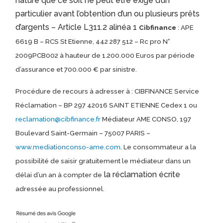
nature que ce soit ne peut être exigé d’un
particulier avant l’obtention d’un ou plusieurs prêts
d’argents – Article L311.2 alinéa 1
Cibfinance
: APE
6619 B – RCS St Etienne, 442 287 512 – Rc pro N°
2009PCB002 à hauteur de 1.200.000 Euros par période
d’assurance et 700.000 € par sinistre.
Procédure de recours à adresser à : CIBFINANCE Service
Réclamation – BP 297 42016 SAINT ETIENNE Cedex 1 ou
reclamation@cibfinance.fr
Médiateur AME CONSO, 197
Boulevard Saint-Germain – 75007 PARIS –
www.mediationconso-ame.com
. Le consommateur a la
possibilité de saisir gratuitement le médiateur dans un
la réclamation écrite
délai d’un an à compter de
adressée au professionnel.