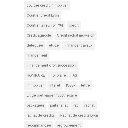
courtier crédit immobilier
Courtier crédit Lyon
Courtier la réunion 974
credit
Crédit agricole
Crédit rachat indivision
deleguée
etude
Ffinancer travaux
financement
Financement droit succession
HONIRAIRE
honoraire
IAS
immobilier
intérêt
IOBSP
lettre
Litige prêt viager hypothécaire
packageur
partenariat
rac
rachat
rachat de credits
Rachat de crédits Lyon
recommandée
regroupement