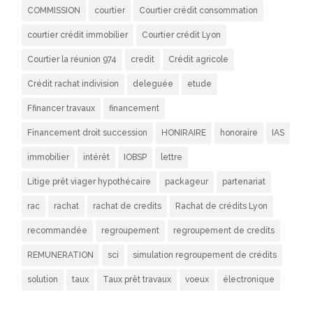
COMMISSION
courtier
Courtier crédit consommation
courtier crédit immobilier
Courtier crédit Lyon
Courtier la réunion 974
credit
Crédit agricole
Crédit rachat indivision
deleguée
etude
Ffinancer travaux
financement
Financement droit succession
HONIRAIRE
honoraire
IAS
immobilier
intérêt
IOBSP
lettre
Litige prêt viager hypothécaire
packageur
partenariat
rac
rachat
rachat de credits
Rachat de crédits Lyon
recommandée
regroupement
regroupement de credits
REMUNERATION
sci
simulation regroupement de crédits
solution
taux
Taux prêt travaux
voeux
électronique