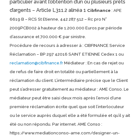
particulier avant l’obtention d’un ou plusieurs prêts
d’argents – Article L311.2 alinéa 1
Cibfinance
: APE
6619 B – RCS St Etienne, 442 287 512 – Rc pro N°
2009PCB002 à hauteur de 1.200.000 Euros par période
d’assurance et 700.000 € par sinistre.
Procédure de recours à adresser à : CIBFINANCE Service
Réclamation – BP 297 42016 SAINT ETIENNE Cedex 1 ou
reclamation@cibfinance.fr
Médiateur : En cas de rejet ou
de refus de faire droit en totalité ou partiellement à la
réclamation du client. L’intermédiaire précise que le Client
peut s’adresser gratuitement au médiateur : AME Conso. Le
médiateur peut être saisi deux mois après l’envoi d’une
première réclamation écrite quel que soit l’interlocuteur
ou le service auprès duquel elle a été formulée et qu’il y ait
été ou non répondu. Par internet. AME Conso :
https://www.mediationconso-ame.com/designer-un-