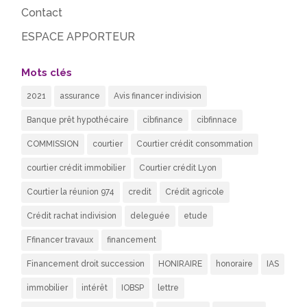
Contact
ESPACE APPORTEUR
Mots clés
2021
assurance
Avis financer indivision
Banque prêt hypothécaire
cibfinance
cibfinnace
COMMISSION
courtier
Courtier crédit consommation
courtier crédit immobilier
Courtier crédit Lyon
Courtier la réunion 974
credit
Crédit agricole
Crédit rachat indivision
deleguée
etude
Ffinancer travaux
financement
Financement droit succession
HONIRAIRE
honoraire
IAS
immobilier
intérêt
IOBSP
lettre