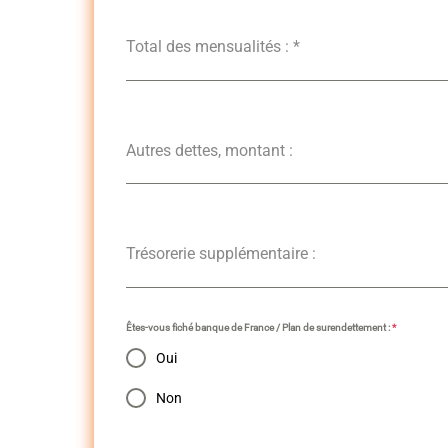
Total des mensualités :
*
Autres dettes, montant :
Trésorerie supplémentaire :
Êtes-vous fiché banque de France / Plan de surendettement :
*
Oui
Non