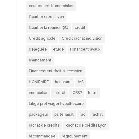
courtier crédit immobilier
Courtier crédit Lyon
Courtier la réunion 974
credit
Crédit agricole
Crédit rachat indivision
deleguée
etude
Ffinancer travaux
financement
Financement droit succession
HONIRAIRE
honoraire
IAS
immobilier
intérêt
IOBSP
lettre
Litige prêt viager hypothécaire
packageur
partenariat
rac
rachat
rachat de credits
Rachat de crédits Lyon
recommandée
regroupement