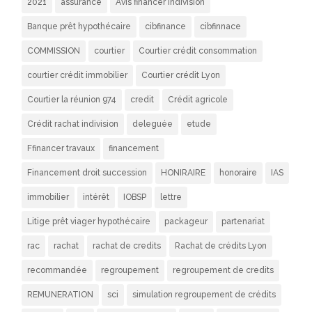
2021
assurance
Avis financer indivision
Banque prêt hypothécaire
cibfinance
cibfinnace
COMMISSION
courtier
Courtier crédit consommation
courtier crédit immobilier
Courtier crédit Lyon
Courtier la réunion 974
credit
Crédit agricole
Crédit rachat indivision
deleguée
etude
Ffinancer travaux
financement
Financement droit succession
HONIRAIRE
honoraire
IAS
immobilier
intérêt
IOBSP
lettre
Litige prêt viager hypothécaire
packageur
partenariat
rac
rachat
rachat de credits
Rachat de crédits Lyon
recommandée
regroupement
regroupement de credits
REMUNERATION
sci
simulation regroupement de crédits