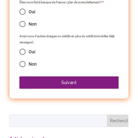
Êtes-vous fiché banque de France / plan de surendettement ?
*
Oui
Non
Avez-vous d’autres charges ou crédits en plus du crédit immobilier déjà
renseigné :
Oui
Non
Suivant