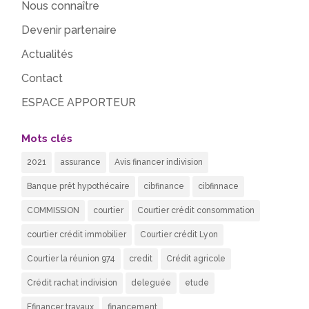
Nous connaître
Devenir partenaire
Actualités
Contact
ESPACE APPORTEUR
Mots clés
2021
assurance
Avis financer indivision
Banque prêt hypothécaire
cibfinance
cibfinnace
COMMISSION
courtier
Courtier crédit consommation
courtier crédit immobilier
Courtier crédit Lyon
Courtier la réunion 974
credit
Crédit agricole
Crédit rachat indivision
deleguée
etude
Ffinancer travaux
financement