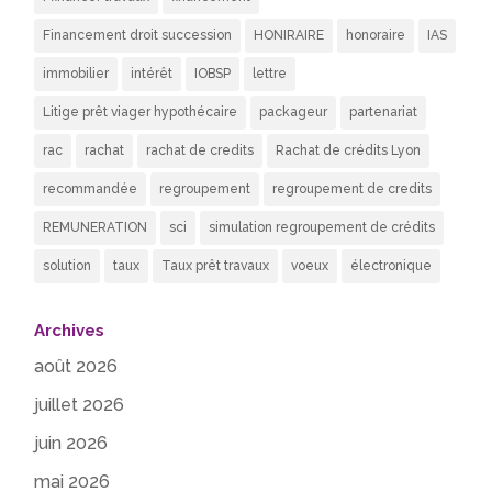
Financement droit succession
HONIRAIRE
honoraire
IAS
immobilier
intérêt
IOBSP
lettre
Litige prêt viager hypothécaire
packageur
partenariat
rac
rachat
rachat de credits
Rachat de crédits Lyon
recommandée
regroupement
regroupement de credits
REMUNERATION
sci
simulation regroupement de crédits
solution
taux
Taux prêt travaux
voeux
électronique
Archives
août 2026
juillet 2026
juin 2026
mai 2026