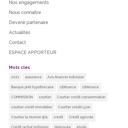
Nos engagements
Nous connaître
Devenir partenaire
Actualités
Contact
ESPACE APPORTEUR
Mots clés
2021
assurance
Avis financer indivision
Banque prêt hypothécaire
cibfinance
cibfinnace
COMMISSION
courtier
Courtier crédit consommation
courtier crédit immobilier
Courtier crédit Lyon
Courtier la réunion 974
credit
Crédit agricole
Crédit rachat indivision
deleguée
etude