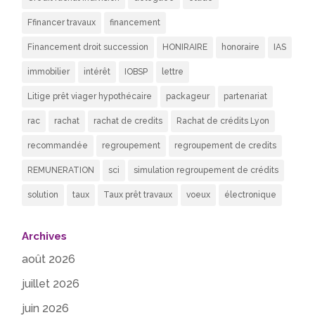
Ffinancer travaux
financement
Financement droit succession
HONIRAIRE
honoraire
IAS
immobilier
intérêt
IOBSP
lettre
Litige prêt viager hypothécaire
packageur
partenariat
rac
rachat
rachat de credits
Rachat de crédits Lyon
recommandée
regroupement
regroupement de credits
REMUNERATION
sci
simulation regroupement de crédits
solution
taux
Taux prêt travaux
voeux
électronique
Archives
août 2026
juillet 2026
juin 2026