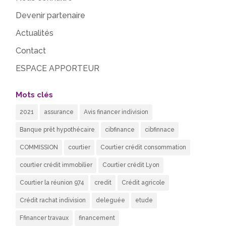
Devenir partenaire
Actualités
Contact
ESPACE APPORTEUR
Mots clés
2021
assurance
Avis financer indivision
Banque prêt hypothécaire
cibfinance
cibfinnace
COMMISSION
courtier
Courtier crédit consommation
courtier crédit immobilier
Courtier crédit Lyon
Courtier la réunion 974
credit
Crédit agricole
Crédit rachat indivision
deleguée
etude
Ffinancer travaux
financement