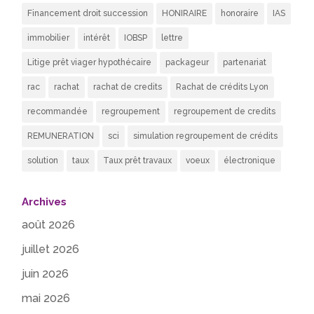
Financement droit succession
HONIRAIRE
honoraire
IAS
immobilier
intérêt
IOBSP
lettre
Litige prêt viager hypothécaire
packageur
partenariat
rac
rachat
rachat de credits
Rachat de crédits Lyon
recommandée
regroupement
regroupement de credits
REMUNERATION
sci
simulation regroupement de crédits
solution
taux
Taux prêt travaux
voeux
électronique
Archives
août 2026
juillet 2026
juin 2026
mai 2026