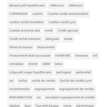
Banque prêt hypothécaire
cibfinance
cibfinnace
COMMISSION
courtier
Courtier crédit consommation
courtier crédit immobilier
Courtier crédit Lyon
Courtier la réunion 974
credit
Crédit agricole
Crédit rachat indivision
deleguée
etude
Ffinancer travaux
financement
Financement droit succession
HONIRAIRE
honoraire
IAS
immobilier
intérêt
IOBSP
lettre
Litige prêt viager hypothécaire
packageur
partenariat
rac
rachat
rachat de credits
Rachat de crédits Lyon
recommandée
regroupement
regroupement de credits
REMUNERATION
sci
simulation regroupement de crédits
solution
taux
Taux prêt travaux
voeux
électronique