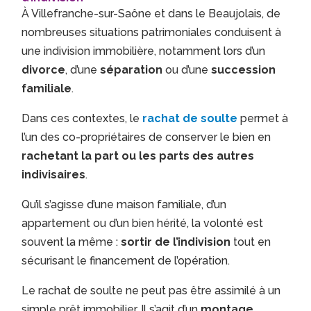
À Villefranche-sur-Saône et dans le Beaujolais, de
nombreuses situations patrimoniales conduisent à
une indivision immobilière, notamment lors d’un
divorce
, d’une
séparation
ou d’une
succession
familiale
.
Dans ces contextes, le
rachat de soulte
permet à
l’un des co-propriétaires de conserver le bien en
rachetant la part ou les parts des autres
indivisaires
.
Qu’il s’agisse d’une maison familiale, d’un
appartement ou d’un bien hérité, la volonté est
souvent la même :
sortir de l’indivision
tout en
sécurisant le financement de l’opération.
Le rachat de soulte ne peut pas être assimilé à un
simple prêt immobilier. Il s’agit d’un
montage