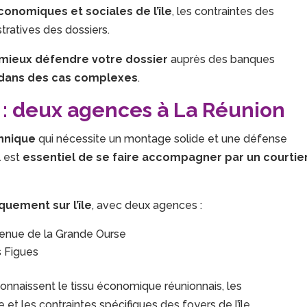
économiques et sociales de l’île
, les contraintes des
tratives des dossiers.
mieux défendre votre dossier
auprès des banques
dans des cas complexes
.
 : deux agences à La Réunion
hnique
qui nécessite un montage solide et une défense
l est
essentiel de se faire accompagner par un courtie
quement sur l’île
, avec deux agences :
venue de la Grande Ourse
s Figues
connaissent le tissu économique réunionnais, les
et les contraintes spécifiques des foyers de l’île.