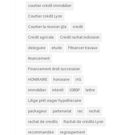
courtier crédit immobilier
Courtier crédit Lyon
Courtier la réunion 974
credit
Crédit agricole
Crédit rachat indivision
deleguée
etude
Ffinancer travaux
financement
Financement droit succession
HONIRAIRE
honoraire
IAS
immobilier
intérêt
IOBSP
lettre
Litige prêt viager hypothécaire
packageur
partenariat
rac
rachat
rachat de credits
Rachat de crédits Lyon
recommandée
regroupement