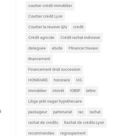
courtier crédit immobilier
Courtier crédit Lyon
Courtier la réunion 974
credit
Crédit agricole
Crédit rachat indivision
deleguée
etude
Ffinancer travaux
financement
Financement droit succession
HONIRAIRE
honoraire
IAS
immobilier
intérêt
IOBSP
lettre
Litige prêt viager hypothécaire
s
packageur
partenariat
rac
rachat
rachat de credits
Rachat de crédits Lyon
recommandée
regroupement