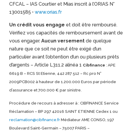
CFCAL – IAS Courtier et Mias inscrit à l’ORIAS N°
13001585 •
www.orias.fr
Un crédit vous engage
et doit être remboursé.
Vérifiez vos capacités de remboursement avant de
vous engager.
Aucun versement
de quelque
nature que ce soit ne peut être exigé d’un
particulier avant l’obtention d’un ou plusieurs prêts
d’argents – Article L311.2 alinéa 1
Cibfinance
: APE
6619 B – RCS St Etienne, 442 287 512 – Rc pro N°
2009PCB002 à hauteur de 1.200.000 Euros par période
d’assurance et 700.000 € par sinistre.
Procédure de recours à adresser à : CIBFINANCE Service
Réclamation – BP 297 42016 SAINT ETIENNE Cedex 1 ou
reclamation@cibfinance.fr
Médiateur AME CONSO, 197
Boulevard Saint-Germain – 75007 PARIS –