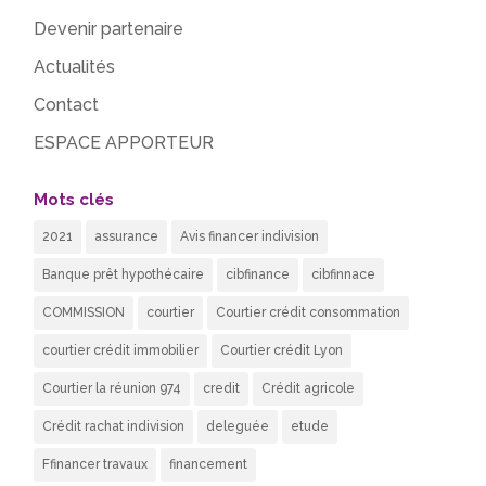
Devenir partenaire
Actualités
Contact
ESPACE APPORTEUR
Mots clés
2021
assurance
Avis financer indivision
Banque prêt hypothécaire
cibfinance
cibfinnace
COMMISSION
courtier
Courtier crédit consommation
courtier crédit immobilier
Courtier crédit Lyon
Courtier la réunion 974
credit
Crédit agricole
Crédit rachat indivision
deleguée
etude
Ffinancer travaux
financement