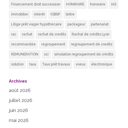
Financement droit succession
HONIRAIRE
honoraire
IAS
immobilier
intérêt
IOBSP
lettre
Litige prêt viager hypothécaire
packageur
partenariat
rac
rachat
rachat de credits
Rachat de crédits Lyon
recommandée
regroupement
regroupement de credits
REMUNERATION
sci
simulation regroupement de crédits
solution
taux
Taux prêt travaux
voeux
électronique
Archives
août 2026
juillet 2026
juin 2026
mai 2026