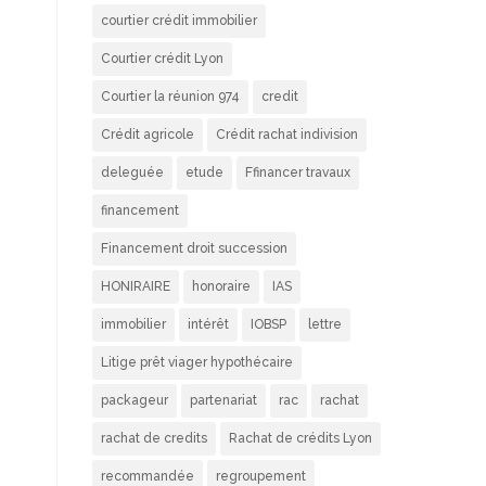
courtier crédit immobilier
Courtier crédit Lyon
Courtier la réunion 974
credit
Crédit agricole
Crédit rachat indivision
deleguée
etude
Ffinancer travaux
financement
Financement droit succession
HONIRAIRE
honoraire
IAS
immobilier
intérêt
IOBSP
lettre
Litige prêt viager hypothécaire
packageur
partenariat
rac
rachat
rachat de credits
Rachat de crédits Lyon
recommandée
regroupement