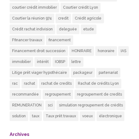
courtier crédit immobilier
Courtier crédit Lyon
Courtier la réunion 974
credit
Crédit agricole
Crédit rachat indivision
deleguée
etude
Ffinancer travaux
financement
Financement droit succession
HONIRAIRE
honoraire
IAS
immobilier
intérêt
IOBSP
lettre
Litige prêt viager hypothécaire
packageur
partenariat
rac
rachat
rachat de credits
Rachat de crédits Lyon
recommandée
regroupement
regroupement de credits
REMUNERATION
sci
simulation regroupement de crédits
solution
taux
Taux prêt travaux
voeux
électronique
Archives