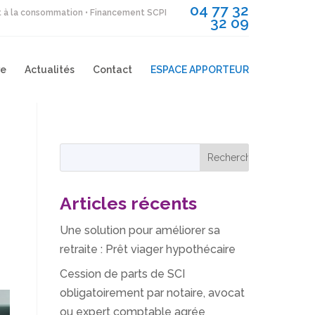
04 77 32
it à la consommation • Financement SCPI
32 09
re
Actualités
Contact
ESPACE APPORTEUR
Articles récents
Une solution pour améliorer sa
retraite : Prêt viager hypothécaire
Cession de parts de SCI
obligatoirement par notaire, avocat
ou expert comptable agrée