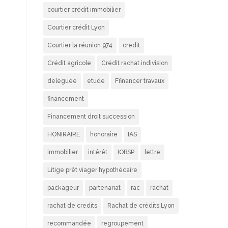
courtier crédit immobilier
Courtier crédit Lyon
Courtier la réunion 974
credit
Crédit agricole
Crédit rachat indivision
deleguée
etude
Ffinancer travaux
financement
Financement droit succession
HONIRAIRE
honoraire
IAS
immobilier
intérêt
IOBSP
lettre
Litige prêt viager hypothécaire
packageur
partenariat
rac
rachat
rachat de credits
Rachat de crédits Lyon
recommandée
regroupement