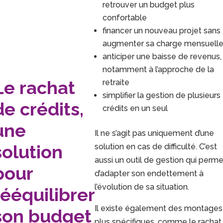
retrouver un budget plus
confortable
financer un nouveau projet sans
augmenter sa charge mensuell
anticiper une baisse de revenus,
notamment à l’approche de la
Le rachat
retraite
simplifier la gestion de plusieurs
de crédits,
crédits en un seul
une
Il ne s’agit pas uniquement d’une
solution
solution en cas de difficulté. C’est
aussi un outil de gestion qui perme
pour
d’adapter son endettement à
l’évolution de sa situation.
rééquilibrer
Il existe également des montages
son budget
plus spécifiques, comme le rachat