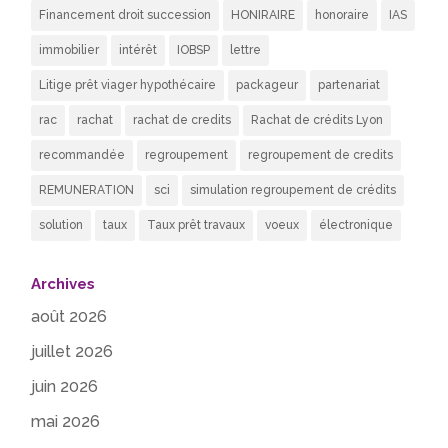
Financement droit succession
HONIRAIRE
honoraire
IAS
immobilier
intérêt
IOBSP
lettre
Litige prêt viager hypothécaire
packageur
partenariat
rac
rachat
rachat de credits
Rachat de crédits Lyon
recommandée
regroupement
regroupement de credits
REMUNERATION
sci
simulation regroupement de crédits
solution
taux
Taux prêt travaux
voeux
électronique
Archives
août 2026
juillet 2026
juin 2026
mai 2026