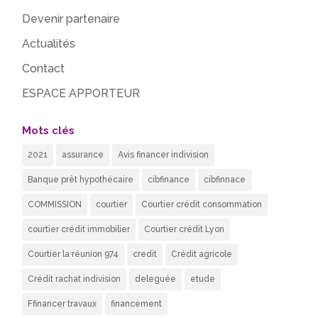
Devenir partenaire
Actualités
Contact
ESPACE APPORTEUR
Mots clés
2021
assurance
Avis financer indivision
Banque prêt hypothécaire
cibfinance
cibfinnace
COMMISSION
courtier
Courtier crédit consommation
courtier crédit immobilier
Courtier crédit Lyon
Courtier la réunion 974
credit
Crédit agricole
Crédit rachat indivision
deleguée
etude
Ffinancer travaux
financement