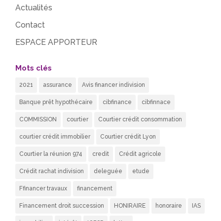
Actualités
Contact
ESPACE APPORTEUR
Mots clés
2021
assurance
Avis financer indivision
Banque prêt hypothécaire
cibfinance
cibfinnace
COMMISSION
courtier
Courtier crédit consommation
courtier crédit immobilier
Courtier crédit Lyon
Courtier la réunion 974
credit
Crédit agricole
Crédit rachat indivision
deleguée
etude
Ffinancer travaux
financement
Financement droit succession
HONIRAIRE
honoraire
IAS