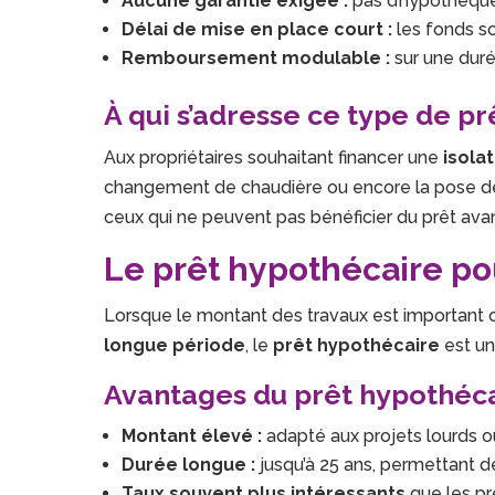
Aucune garantie exigée :
pas d’hypothèque 
Délai de mise en place court :
les fonds so
Remboursement modulable :
sur une duré
À qui s’adresse ce type de pr
Aux propriétaires souhaitant financer une
isolat
changement de chaudière ou encore la pose de
ceux qui ne peuvent pas bénéficier du prêt ava
Le prêt hypothécaire po
Lorsque le montant des travaux est important o
longue période
, le
prêt hypothécaire
est un
Avantages du prêt hypothéc
Montant élevé :
adapté aux projets lourds o
Durée longue :
jusqu’à 25 ans, permettant d
Taux souvent plus intéressants
que les pr