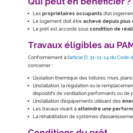
Qui peut en bénéficier ?
Les
propriétaires occupants
d’un logement 
Le logement doit être
achevé depuis plus 
Le prêt est accordé sous
condition de réali
Travaux éligibles au PA
Conformément à l’
article D. 31-11-14 du Code d
concerner :
L’isolation thermique des toitures, murs, planc
L’installation, la régulation ou le remplace
dispositifs de ventilation performants ou de 
L’installation d’équipements utilisant des
éner
Les travaux visant à
atteindre une perfor
La réhabilitation de systèmes d’assainisseme
Conditions du prêt