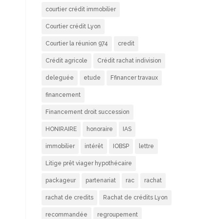
courtier crédit immobilier
Courtier crédit Lyon
Courtier la réunion 974
credit
Crédit agricole
Crédit rachat indivision
deleguée
etude
Ffinancer travaux
financement
Financement droit succession
HONIRAIRE
honoraire
IAS
immobilier
intérêt
IOBSP
lettre
Litige prêt viager hypothécaire
packageur
partenariat
rac
rachat
rachat de credits
Rachat de crédits Lyon
recommandée
regroupement