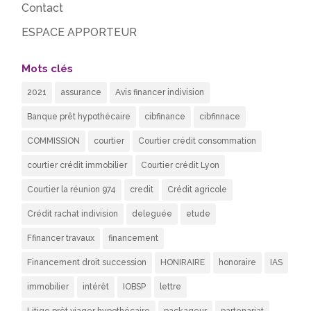
Contact
ESPACE APPORTEUR
Mots clés
2021
assurance
Avis financer indivision
Banque prêt hypothécaire
cibfinance
cibfinnace
COMMISSION
courtier
Courtier crédit consommation
courtier crédit immobilier
Courtier crédit Lyon
Courtier la réunion 974
credit
Crédit agricole
Crédit rachat indivision
deleguée
etude
Ffinancer travaux
financement
Financement droit succession
HONIRAIRE
honoraire
IAS
immobilier
intérêt
IOBSP
lettre
Litige prêt viager hypothécaire
packageur
partenariat