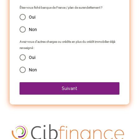
Êtes-vous fiché banque de France / plan de surendettement ?
Oui
Non
Avez-vous d’autres charges ou crédits en plus du crédit immobilier déjà
renseigné :
Oui
Non
Suivant