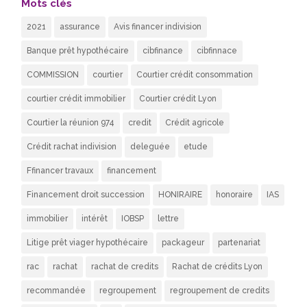
Mots clés
2021
assurance
Avis financer indivision
Banque prêt hypothécaire
cibfinance
cibfinnace
COMMISSION
courtier
Courtier crédit consommation
courtier crédit immobilier
Courtier crédit Lyon
Courtier la réunion 974
credit
Crédit agricole
Crédit rachat indivision
deleguée
etude
Ffinancer travaux
financement
Financement droit succession
HONIRAIRE
honoraire
IAS
immobilier
intérêt
IOBSP
lettre
Litige prêt viager hypothécaire
packageur
partenariat
rac
rachat
rachat de credits
Rachat de crédits Lyon
recommandée
regroupement
regroupement de credits