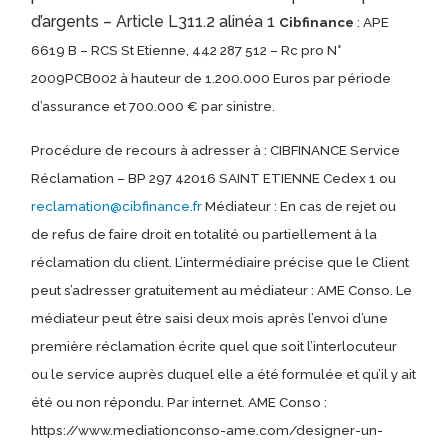
d’argents – Article L311.2 alinéa 1
Cibfinance
: APE
6619 B – RCS St Etienne, 442 287 512 – Rc pro N°
2009PCB002 à hauteur de 1.200.000 Euros par période
d’assurance et 700.000 € par sinistre.
Procédure de recours à adresser à : CIBFINANCE Service
Réclamation – BP 297 42016 SAINT ETIENNE Cedex 1 ou
reclamation@cibfinance.fr
Médiateur : En cas de rejet ou
de refus de faire droit en totalité ou partiellement à la
réclamation du client. L’intermédiaire précise que le Client
peut s’adresser gratuitement au médiateur : AME Conso. Le
médiateur peut être saisi deux mois après l’envoi d’une
première réclamation écrite quel que soit l’interlocuteur
ou le service auprès duquel elle a été formulée et qu’il y ait
été ou non répondu. Par internet. AME Conso :
https://www.mediationconso-ame.com/designer-un-