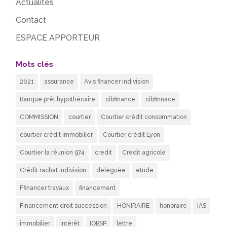
Actualités
Contact
ESPACE APPORTEUR
Mots clés
2021
assurance
Avis financer indivision
Banque prêt hypothécaire
cibfinance
cibfinnace
COMMISSION
courtier
Courtier crédit consommation
courtier crédit immobilier
Courtier crédit Lyon
Courtier la réunion 974
credit
Crédit agricole
Crédit rachat indivision
deleguée
etude
Ffinancer travaux
financement
Financement droit succession
HONIRAIRE
honoraire
IAS
immobilier
intérêt
IOBSP
lettre