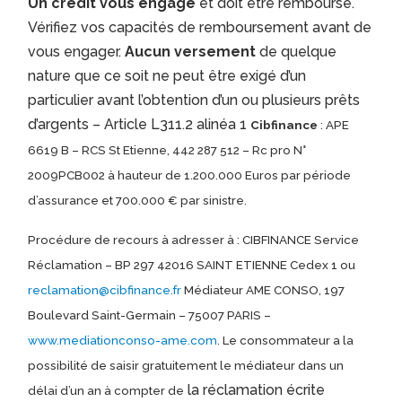
Un crédit vous engage
et doit être remboursé.
Vérifiez vos capacités de remboursement avant de
vous engager.
Aucun versement
de quelque
nature que ce soit ne peut être exigé d’un
particulier avant l’obtention d’un ou plusieurs prêts
d’argents – Article L311.2 alinéa 1
Cibfinance
: APE
6619 B – RCS St Etienne, 442 287 512 – Rc pro N°
2009PCB002 à hauteur de 1.200.000 Euros par période
d’assurance et 700.000 € par sinistre.
Procédure de recours à adresser à : CIBFINANCE Service
Réclamation – BP 297 42016 SAINT ETIENNE Cedex 1 ou
reclamation@cibfinance.fr
Médiateur AME CONSO, 197
Boulevard Saint-Germain – 75007 PARIS –
www.mediationconso-ame.com
. Le consommateur a la
possibilité de saisir gratuitement le médiateur dans un
la réclamation écrite
délai d’un an à compter de