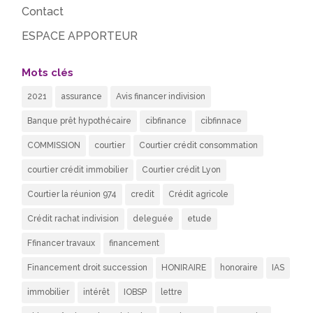
Contact
ESPACE APPORTEUR
Mots clés
2021
assurance
Avis financer indivision
Banque prêt hypothécaire
cibfinance
cibfinnace
COMMISSION
courtier
Courtier crédit consommation
courtier crédit immobilier
Courtier crédit Lyon
Courtier la réunion 974
credit
Crédit agricole
Crédit rachat indivision
deleguée
etude
Ffinancer travaux
financement
Financement droit succession
HONIRAIRE
honoraire
IAS
immobilier
intérêt
IOBSP
lettre