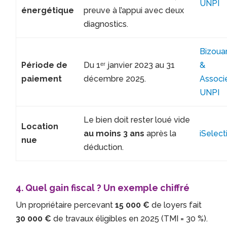
UNPI
énergétique
preuve à l’appui avec deux
diagnostics.
Bizoua
Période de
Du 1ᵉʳ janvier 2023 au 31
&
paiement
décembre 2025.
Associ
UNPI
Le bien doit rester loué vide
Location
au moins 3 ans
après la
iSelect
nue
déduction.
4. Quel gain fiscal ? Un exemple chiffré
Un propriétaire percevant
15 000 €
de loyers fait
30 000 €
de travaux éligibles en 2025 (TMI = 30 %).