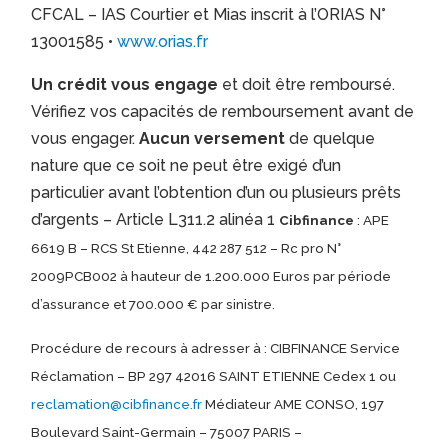
CFCAL – IAS Courtier et Mias inscrit à l’ORIAS N°
13001585 •
www.orias.fr
Un crédit vous engage
et doit être remboursé.
Vérifiez vos capacités de remboursement avant de
vous engager.
Aucun versement
de quelque
nature que ce soit ne peut être exigé d’un
particulier avant l’obtention d’un ou plusieurs prêts
d’argents – Article L311.2 alinéa 1
Cibfinance
: APE
6619 B – RCS St Etienne, 442 287 512 – Rc pro N°
2009PCB002 à hauteur de 1.200.000 Euros par période
d’assurance et 700.000 € par sinistre.
Procédure de recours à adresser à : CIBFINANCE Service
Réclamation – BP 297 42016 SAINT ETIENNE Cedex 1 ou
reclamation@cibfinance.fr
Médiateur AME CONSO, 197
Boulevard Saint-Germain – 75007 PARIS –