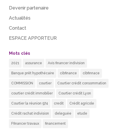
Devenir partenaire
Actualités
Contact
ESPACE APPORTEUR
Mots clés
2021
assurance
Avis financer indivision
Banque prêt hypothécaire
cibfinance
cibfinnace
COMMISSION
courtier
Courtier crédit consommation
courtier crédit immobilier
Courtier crédit Lyon
Courtier la réunion 974
credit
Crédit agricole
Crédit rachat indivision
deleguée
etude
Ffinancer travaux
financement