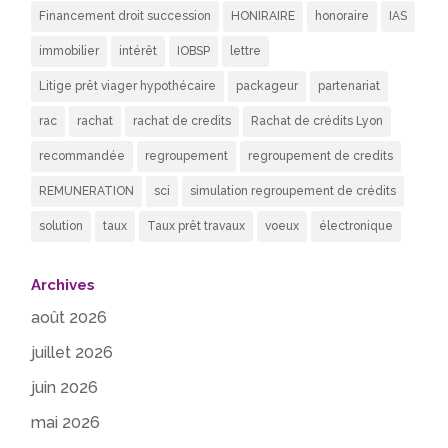
Financement droit succession
HONIRAIRE
honoraire
IAS
immobilier
intérêt
IOBSP
lettre
Litige prêt viager hypothécaire
packageur
partenariat
rac
rachat
rachat de credits
Rachat de crédits Lyon
recommandée
regroupement
regroupement de credits
REMUNERATION
sci
simulation regroupement de crédits
solution
taux
Taux prêt travaux
voeux
électronique
Archives
août 2026
juillet 2026
juin 2026
mai 2026