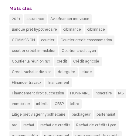
Mots clés
2021
assurance
Avis financer indivision
Banque prêt hypothécaire
cibfinance
cibfinnace
COMMISSION
courtier
Courtier crédit consommation
courtier crédit immobilier
Courtier crédit Lyon
Courtier la réunion 974
credit
Crédit agricole
Crédit rachat indivision
deleguée
etude
Ffinancer travaux
financement
Financement droit succession
HONIRAIRE
honoraire
IAS
immobilier
intérêt
IOBSP
lettre
Litige prêt viager hypothécaire
packageur
partenariat
rac
rachat
rachat de credits
Rachat de crédits Lyon
recommandée
regroupement
regroupement de credits