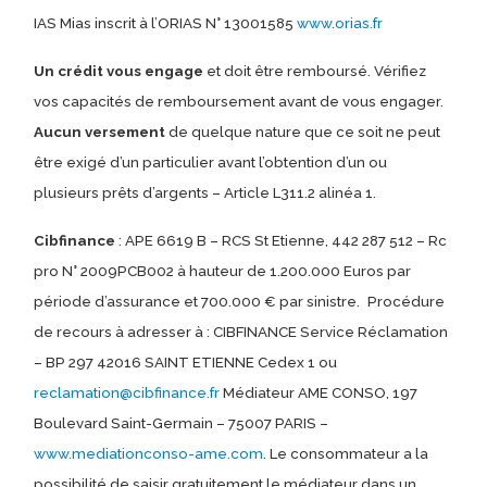
IAS Mias inscrit à l’ORIAS N° 13001585
www.orias.fr
Un crédit vous engage
et doit être remboursé.
Vérifiez
vos capacités de remboursement avant de vous engager.
Aucun versement
de quelque nature que ce soit ne peut
être exigé d’un particulier avant l’obtention d’un ou
plusieurs prêts d’argents – Article L311.2 alinéa 1.
Cibfinance
: APE 6619 B – RCS St Etienne, 442 287 512 – Rc
pro N° 2009PCB002 à hauteur de 1.200.000 Euros par
période d’assurance et 700.000 € par sinistre.
Procédure
de recours à adresser à : CIBFINANCE Service Réclamation
– BP 297 42016 SAINT ETIENNE Cedex 1 ou
reclamation@cibfinance.fr
Médiateur AME CONSO, 197
Boulevard Saint-Germain – 75007 PARIS –
www.mediationconso-ame.com
. Le consommateur a la
possibilité de saisir gratuitement le médiateur dans un