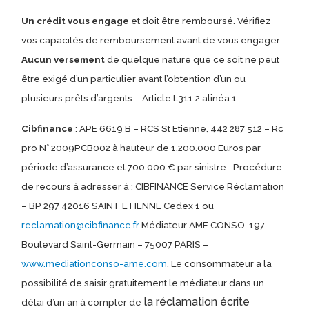
Un crédit vous engage
et doit être remboursé.
Vérifiez
vos capacités de remboursement avant de vous engager.
Aucun versement
de quelque nature que ce soit ne peut
être exigé d’un particulier avant l’obtention d’un ou
plusieurs prêts d’argents – Article L311.2 alinéa 1.
Cibfinance
: APE 6619 B – RCS St Etienne, 442 287 512 – Rc
pro N° 2009PCB002 à hauteur de 1.200.000 Euros par
période d’assurance et 700.000 € par sinistre.
Procédure
de recours à adresser à : CIBFINANCE Service Réclamation
– BP 297 42016 SAINT ETIENNE Cedex 1 ou
reclamation@cibfinance.fr
Médiateur AME CONSO, 197
Boulevard Saint-Germain – 75007 PARIS –
www.mediationconso-ame.com
. Le consommateur a la
possibilité de saisir gratuitement le médiateur dans un
la réclamation écrite
délai d’un an à compter de