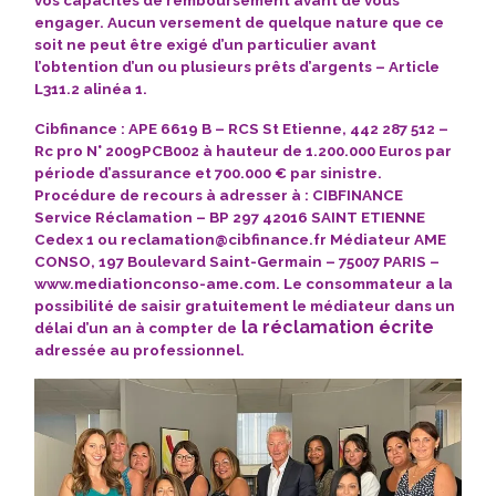
vos capacités de remboursement avant de vous
engager.
Aucun versement
de quelque nature que ce
soit ne peut être exigé d’un particulier avant
l’obtention d’un ou plusieurs prêts d’argents – Article
L311.2 alinéa 1.
Cibfinance
: APE 6619 B – RCS St Etienne, 442 287 512 –
Rc pro N° 2009PCB002 à hauteur de 1.200.000 Euros par
période d’assurance et 700.000 € par sinistre.
Procédure de recours à adresser à : CIBFINANCE
Service Réclamation – BP 297 42016 SAINT ETIENNE
Cedex 1 ou
reclamation@cibfinance.fr
Médiateur AME
CONSO, 197 Boulevard Saint-Germain – 75007 PARIS –
www.mediationconso-ame.com
. Le consommateur a la
possibilité de saisir gratuitement le médiateur dans un
la réclamation écrite
délai d’un an à compter de
adressée au professionnel.