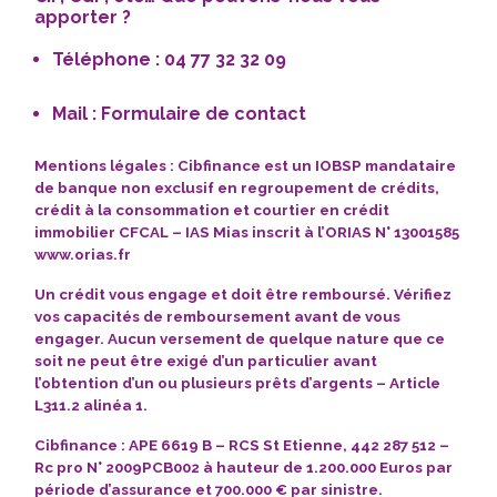
apporter ?
Téléphone : 04 77 32 32 09
Mail :
Formulaire de contact
Mentions légales : Cibfinance est un IOBSP mandataire
de banque non exclusif en
regroupement de crédits
,
crédit à la consommation et courtier en crédit
immobilier CFCAL – IAS Mias inscrit à l’ORIAS N° 13001585
www.orias.fr
Un crédit vous engage
et doit être remboursé.
Vérifiez
vos capacités de remboursement avant de vous
engager.
Aucun versement
de quelque nature que ce
soit ne peut être exigé d’un particulier avant
l’obtention d’un ou plusieurs prêts d’argents – Article
L311.2 alinéa 1.
Cibfinance
: APE 6619 B – RCS St Etienne, 442 287 512 –
Rc pro N° 2009PCB002 à hauteur de 1.200.000 Euros par
période d’assurance et 700.000 € par sinistre.