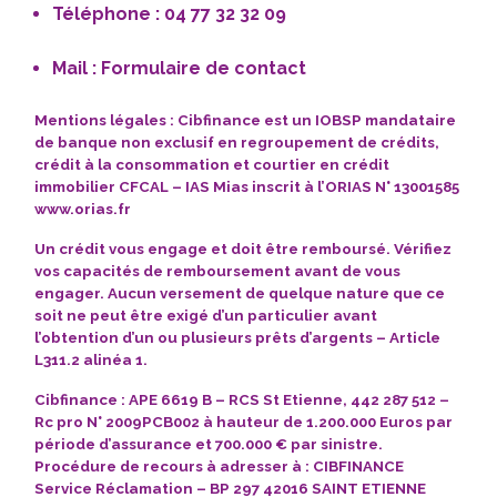
Téléphone : 04 77 32 32 09
Mail :
Formulaire de contact
Mentions légales : Cibfinance est un IOBSP mandataire
de banque non exclusif en
regroupement de crédits
,
crédit à la consommation et courtier en crédit
immobilier CFCAL – IAS Mias inscrit à l’ORIAS N° 13001585
www.orias.fr
Un crédit vous engage
et doit être remboursé.
Vérifiez
vos capacités de remboursement avant de vous
engager.
Aucun versement
de quelque nature que ce
soit ne peut être exigé d’un particulier avant
l’obtention d’un ou plusieurs prêts d’argents – Article
L311.2 alinéa 1.
Cibfinance
: APE 6619 B – RCS St Etienne, 442 287 512 –
Rc pro N° 2009PCB002 à hauteur de 1.200.000 Euros par
période d’assurance et 700.000 € par sinistre.
Procédure de recours à adresser à : CIBFINANCE
Service Réclamation – BP 297 42016 SAINT ETIENNE