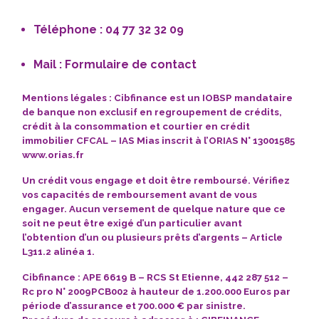
Téléphone : 04 77 32 32 09
Mail :
Formulaire de contact
Mentions légales : Cibfinance est un IOBSP mandataire
de banque non exclusif en
regroupement de crédits
,
crédit à la consommation et courtier en crédit
immobilier CFCAL – IAS Mias inscrit à l’ORIAS N° 13001585
www.orias.fr
Un crédit vous engage
et doit être remboursé.
Vérifiez
vos capacités de remboursement avant de vous
engager.
Aucun versement
de quelque nature que ce
soit ne peut être exigé d’un particulier avant
l’obtention d’un ou plusieurs prêts d’argents – Article
L311.2 alinéa 1.
Cibfinance
: APE 6619 B – RCS St Etienne, 442 287 512 –
Rc pro N° 2009PCB002 à hauteur de 1.200.000 Euros par
période d’assurance et 700.000 € par sinistre.